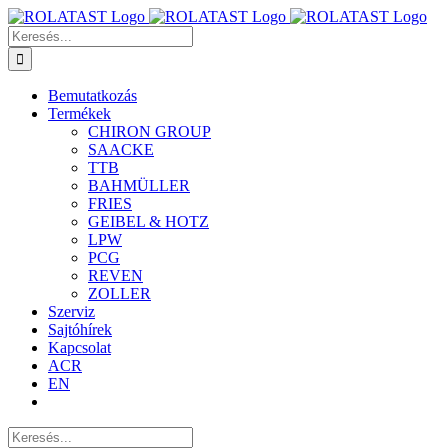
Kihagyás
Keresés...
Bemutatkozás
Termékek
CHIRON GROUP
SAACKE
TTB
BAHMÜLLER
FRIES
GEIBEL & HOTZ
LPW
PCG
REVEN
ZOLLER
Szerviz
Sajtóhírek
Kapcsolat
ACR
EN
Keresés...