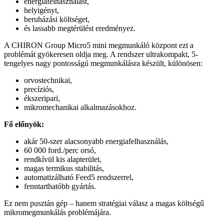
energiafelhasználást,
helyigényt,
beruházási költséget,
és lassabb megtérülést eredményez.
A CHIRON Group Micro5 mini megmunkáló központ ezt a
problémát gyökeresen oldja meg. A rendszer ultrakompakt, 5-
tengelyes nagy pontosságú megmunkálásra készült, különösen:
orvostechnikai,
precíziós,
ékszeripari,
mikromechanikai alkalmazásokhoz.
Fő előnyök:
akár 50-szer alacsonyabb energiafelhasználás,
60 000 ford./perc orsó,
rendkívül kis alapterület,
magas termikus stabilitás,
automatizálható Feed5 rendszerrel,
fenntarthatóbb gyártás.
Ez nem pusztán gép – hanem stratégiai válasz a magas költségű
mikromegmunkálás problémájára.