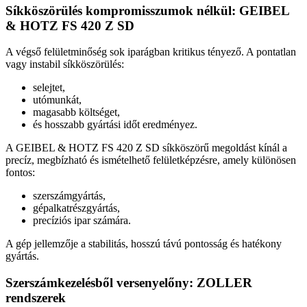
Síkköszörülés kompromisszumok nélkül: GEIBEL
& HOTZ FS 420 Z SD
A végső felületminőség sok iparágban kritikus tényező. A pontatlan
vagy instabil síkköszörülés:
selejtet,
utómunkát,
magasabb költséget,
és hosszabb gyártási időt eredményez.
A GEIBEL & HOTZ FS 420 Z SD síkköszörű megoldást kínál a
precíz, megbízható és ismételhető felületképzésre, amely különösen
fontos:
szerszámgyártás,
gépalkatrészgyártás,
precíziós ipar számára.
A gép jellemzője a stabilitás, hosszú távú pontosság és hatékony
gyártás.
Szerszámkezelésből versenyelőny: ZOLLER
rendszerek