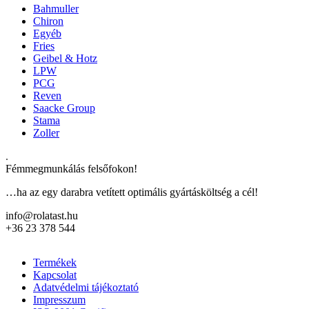
Bahmuller
Chiron
Egyéb
Fries
Geibel & Hotz
LPW
PCG
Reven
Saacke Group
Stama
Zoller
.
Fémmegmunkálás felsőfokon!
…ha az egy darabra vetített optimális gyártásköltség a cél!
info@rolatast.hu
+36 23 378 544
Termékek
Kapcsolat
Adatvédelmi tájékoztató
Impresszum