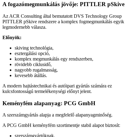
A fogazómegmunkálás
jövője: PITTLER pSkive
Az ACR Consulting által bemutatott DVS Technology Group
PITTLER pSkive rendszere a komplex fogmegmunkálás egyik
legmodernebb válasza.
Előnyök:
skiving technológia,
esztergálási opció,
komplex megmunkálás egy rendszerben,
rövidebb ciklusidő,
nagyobb rugalmasság,
kevesebb átállás.
A modern hajtástechnikai és autóipari gyártás számára ez
kulcsfontosságú termelékenységi előnyt jelent.
Keményfém alapanyag: PCG GmbH
A szerszámgyártás alapja a megfelelő alapanyagminőség.
A PCG GmbH keményfém szortimentje stabil alapot biztosít:
szerszámgyártóknak,