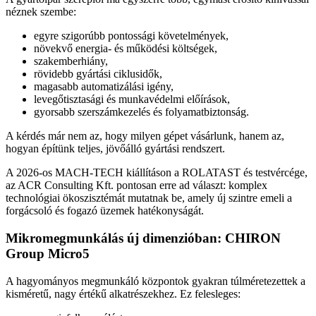
néznek szembe:
egyre szigorúbb pontossági követelmények,
növekvő energia- és működési költségek,
szakemberhiány,
rövidebb gyártási ciklusidők,
magasabb automatizálási igény,
levegőtisztasági és munkavédelmi előírások,
gyorsabb szerszámkezelés és folyamatbiztonság.
A kérdés már nem az, hogy milyen gépet vásárlunk, hanem az,
hogyan építünk teljes, jövőálló gyártási rendszert.
A 2026-os MACH-TECH kiállításon a ROLATAST és testvércége,
az ACR Consulting Kft. pontosan erre ad választ: komplex
technológiai ökoszisztémát mutatnak be, amely új szintre emeli a
forgácsoló és fogazó üzemek hatékonyságát.
Mikromegmunkálás új dimenzióban: CHIRON
Group Micro5
A hagyományos megmunkáló központok gyakran túlméretezettek a
kisméretű, nagy értékű alkatrészekhez. Ez felesleges: