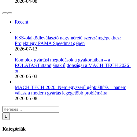
2026-04-08
Recent
KSS-olajködleválasztó nagyméretű szerszámgépekhez:
Projekt egy PAMA Speedmat gépen
2026-07-13
Komplex gyártási megoldások a gyakorlatban – a
ROLATAST standjának újdonságai a MACH-TECH 2026-
on
2026-06-03
MACH-TECH 2026: Nem egyszerű gépkiállítás – hanem
válasz a modern gyártás legégetőbb problémáira
2026-05-08
Keresés...
Kategóriák