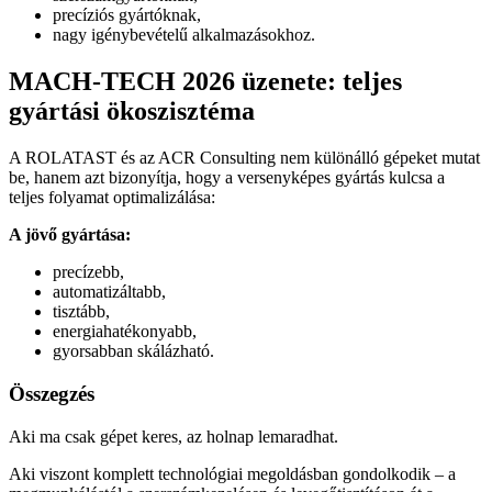
precíziós gyártóknak,
nagy igénybevételű alkalmazásokhoz.
MACH-TECH 2026 üzenete: teljes
gyártási ökoszisztéma
A ROLATAST és az ACR Consulting nem különálló gépeket mutat
be, hanem azt bizonyítja, hogy a versenyképes gyártás kulcsa a
teljes folyamat optimalizálása:
A jövő gyártása:
precízebb,
automatizáltabb,
tisztább,
energiahatékonyabb,
gyorsabban skálázható.
Összegzés
Aki ma csak gépet keres, az holnap lemaradhat.
Aki viszont komplett technológiai megoldásban gondolkodik – a