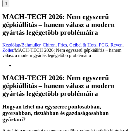
MACH-TECH 2026: Nem egyszerű
gépkiállítás – hanem válasz a modern
gyártás legégetőbb problémáira
Kezdőlap
/
Bahmuller
,
Chiron
,
Fries
,
Geibel & Hotz
,
PCG
,
Reven
,
Zoller
/
MACH-TECH 2026: Nem egyszerű gépkiállítás – hanem
válasz a modern gyártás legégetőbb problémáira
View
Larger
Image
MACH-TECH 2026: Nem egyszerű
gépkiállítás – hanem válasz a modern
gyártás legégetőbb problémáira
Hogyan lehet ma egyszerre pontosabban,
gyorsabban, tisztábban és gazdaságosabban
gyártani?
A gyártóipar szereplői ma egyszerre több, egymást erősítő kihívással