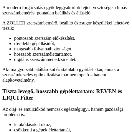
A modern forgácsolás egyik leggyakoribb rejtett vesztesége a hibás
szerszámbemérés, pontatlan beállítás és állásidő.
A ZOLLER szerszámbemérő, beállító és zsugor készülékei lehetővé
teszik:
pontosabb szerszám-előkészítést,
rövidebb gépállásidőt,
magasabb folyamatbiztonságot,
hosszabb szerszámélettartamot,
digitális szerszámmenedzsmentet.
Aki ma gyorsabb átállásokat és stabilabb gyártást akar, annak a
szerszámkezelés optimalizálása már nem opció – hanem
alapkövetelmény.
Tiszta levegő, hosszabb gépélettartam: REVEN és
LIQUI Filter
Az olaj- és emulzióköd nemcsak egészségügyi, hanem gazdasági
probléma is:
lerakódásokat okoz,
csökkenti a gépek élettartamát,