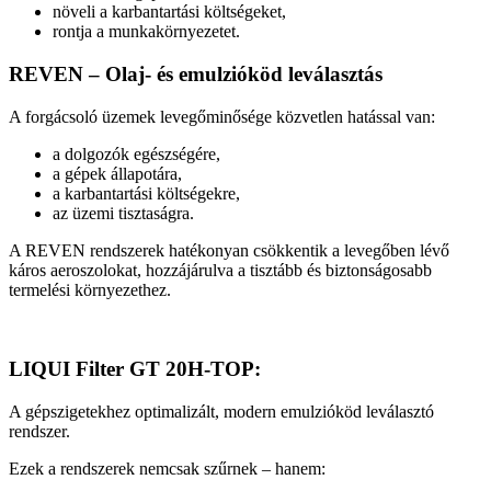
növeli a karbantartási költségeket,
rontja a munkakörnyezetet.
REVEN – Olaj- és emulzióköd leválasztás
A forgácsoló üzemek levegőminősége közvetlen hatással van:
a dolgozók egészségére,
a gépek állapotára,
a karbantartási költségekre,
az üzemi tisztaságra.
A REVEN rendszerek hatékonyan csökkentik a levegőben lévő
káros aeroszolokat, hozzájárulva a tisztább és biztonságosabb
termelési környezethez.
LIQUI Filter GT 20H-TOP:
A gépszigetekhez optimalizált, modern emulzióköd leválasztó
rendszer.
Ezek a rendszerek nemcsak szűrnek – hanem: