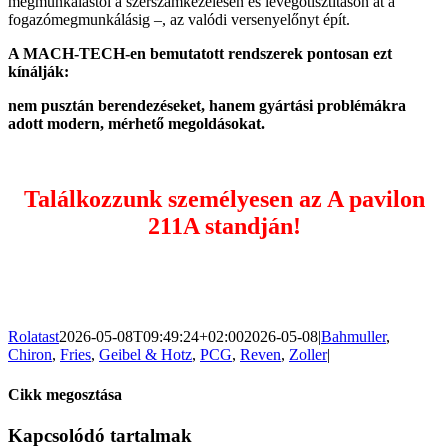
megmunkálástól a szerszámkezelésen és levegőtisztításon át a
fogazómegmunkálásig –, az valódi versenyelőnyt épít.
A MACH-TECH-en bemutatott rendszerek pontosan ezt
kínálják:
nem pusztán berendezéseket, hanem gyártási problémákra
adott modern, mérhető megoldásokat.
Találkozzunk személyesen az A pavilon
211A standján!
Rolatast
2026-05-08T09:49:24+02:00
2026-05-08
|
Bahmuller
,
Chiron
,
Fries
,
Geibel & Hotz
,
PCG
,
Reven
,
Zoller
|
Cikk megosztása
Facebook
Twitter
LinkedIn
Kapcsolódó tartalmak