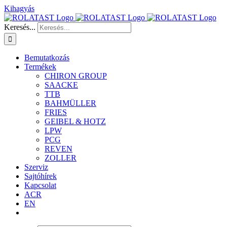
Kihagyás
Keresés...
Bemutatkozás
Termékek
CHIRON GROUP
SAACKE
TTB
BAHMÜLLER
FRIES
GEIBEL & HOTZ
LPW
PCG
REVEN
ZOLLER
Szerviz
Sajtóhírek
Kapcsolat
ACR
EN