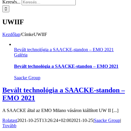
Keresés...
UWIIF
Kezdőlap
/
Címke
UWIIF
Bevált technológia a SAACKE-standon – EMO 2021
Galéria
Bevált technológia a SAACKE-standon – EMO 2021
Saacke Group
Bevált technológia a SAACKE-standon –
EMO 2021
A SAACKE által az EMO Milano vásáron kiállított UW II [...]
Rolatast
2021-10-25T13:26:24+02:00
2021-10-25
|
Saacke Group
|
Tovább