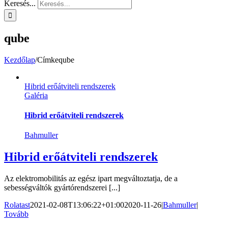
Keresés...
qube
Kezdőlap
/
Címke
qube
Hibrid erőátviteli rendszerek
Galéria
Hibrid erőátviteli rendszerek
Bahmuller
Hibrid erőátviteli rendszerek
Az elektromobilitás az egész ipart megváltoztatja, de a
sebességváltók gyártórendszerei [...]
Rolatast
2021-02-08T13:06:22+01:00
2020-11-26
|
Bahmuller
|
Tovább