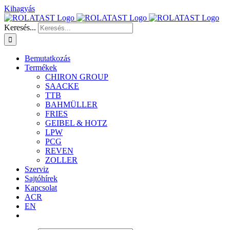
Kihagyás
Keresés...
Bemutatkozás
Termékek
CHIRON GROUP
SAACKE
TTB
BAHMÜLLER
FRIES
GEIBEL & HOTZ
LPW
PCG
REVEN
ZOLLER
Szerviz
Sajtóhírek
Kapcsolat
ACR
EN