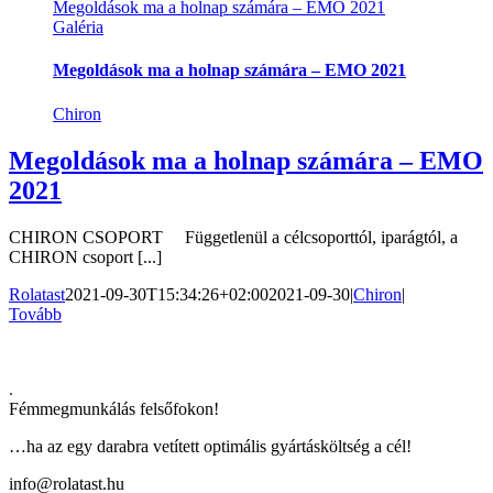
Megoldások ma a holnap számára – EMO 2021
Galéria
Megoldások ma a holnap számára – EMO 2021
Chiron
Megoldások ma a holnap számára – EMO
2021
CHIRON CSOPORT Függetlenül a célcsoporttól, iparágtól, a
CHIRON csoport [...]
Rolatast
2021-09-30T15:34:26+02:00
2021-09-30
|
Chiron
|
Tovább
.
Fémmegmunkálás felsőfokon!
…ha az egy darabra vetített optimális gyártásköltség a cél!
info@rolatast.hu