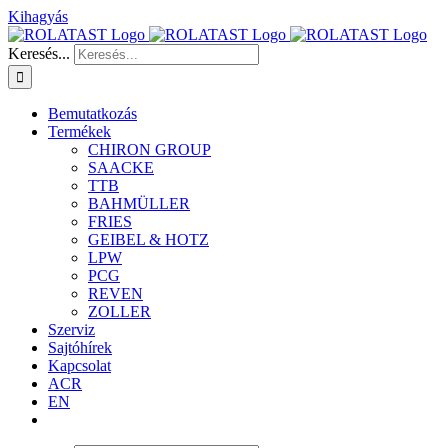
Kihagyás
Keresés...
Bemutatkozás
Termékek
CHIRON GROUP
SAACKE
TTB
BAHMÜLLER
FRIES
GEIBEL & HOTZ
LPW
PCG
REVEN
ZOLLER
Szerviz
Sajtóhírek
Kapcsolat
ACR
EN