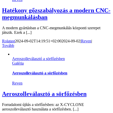
Hatékony gőzszabályozás a modern CNC-
megmunkálásban
A modern gyártásban a CNC-megmunkálás központi szerepet
játszik. Ezek a [...]
Rolatast
2024-09-02T14:19:51+02:00
2024-09-02
|
Reven
|
Tovább
Aeroszolleválasztó a sörfőzésben
Galéria
Aeroszolleválasztó a sörfőzésben
Reven
Aeroszolleválasztó a sörfőzésben
Forradalomi újítás a sörfőzésben: az X-CYCLONE
aeroszolleválasztó használata a sörfőzésben. [...]