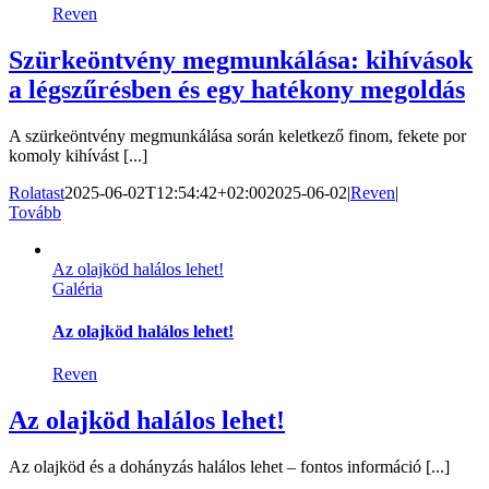
Reven
Szürkeöntvény megmunkálása: kihívások
a légszűrésben és egy hatékony megoldás
A szürkeöntvény megmunkálása során keletkező finom, fekete por
komoly kihívást [...]
Rolatast
2025-06-02T12:54:42+02:00
2025-06-02
|
Reven
|
Tovább
Az olajköd halálos lehet!
Galéria
Az olajköd halálos lehet!
Reven
Az olajköd halálos lehet!
Az olajköd és a dohányzás halálos lehet – fontos információ [...]