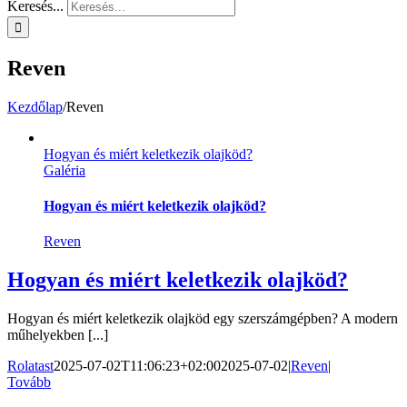
Keresés...
Reven
Kezdőlap
/
Reven
Hogyan és miért keletkezik olajköd?
Galéria
Hogyan és miért keletkezik olajköd?
Reven
Hogyan és miért keletkezik olajköd?
Hogyan és miért keletkezik olajköd egy szerszámgépben? A modern
műhelyekben [...]
Rolatast
2025-07-02T11:06:23+02:00
2025-07-02
|
Reven
|
Tovább