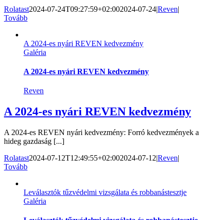
Rolatast
2024-07-24T09:27:59+02:00
2024-07-24
|
Reven
|
Tovább
A 2024-es nyári REVEN kedvezmény
Galéria
A 2024-es nyári REVEN kedvezmény
Reven
A 2024-es nyári REVEN kedvezmény
A 2024-es REVEN nyári kedvezmény: Forró kedvezmények a
hideg gazdaság [...]
Rolatast
2024-07-12T12:49:55+02:00
2024-07-12
|
Reven
|
Tovább
Leválasztók tűzvédelmi vizsgálata és robbanástesztje
Galéria