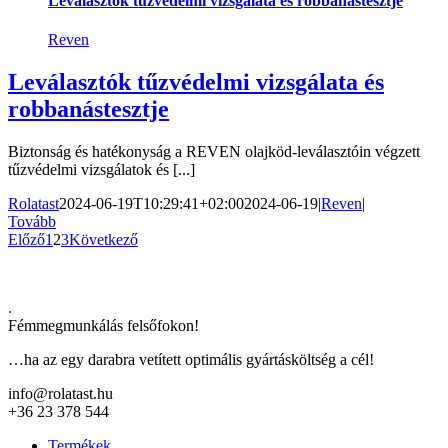
Leválasztók tűzvédelmi vizsgálata és robbanástesztje
Reven
Leválasztók tűzvédelmi vizsgálata és
robbanástesztje
Biztonság és hatékonyság a REVEN olajköd-leválasztóin végzett
tűzvédelmi vizsgálatok és [...]
Rolatast
2024-06-19T10:29:41+02:00
2024-06-19
|
Reven
|
Tovább
Előző
1
2
3
Következő
.
Fémmegmunkálás felsőfokon!
…ha az egy darabra vetített optimális gyártásköltség a cél!
info@rolatast.hu
+36 23 378 544
Termékek