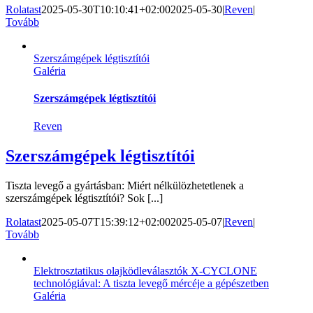
Rolatast
2025-05-30T10:10:41+02:00
2025-05-30
|
Reven
|
Tovább
Szerszámgépek légtisztítói
Galéria
Szerszámgépek légtisztítói
Reven
Szerszámgépek légtisztítói
Tiszta levegő a gyártásban: Miért nélkülözhetetlenek a
szerszámgépek légtisztítói? Sok [...]
Rolatast
2025-05-07T15:39:12+02:00
2025-05-07
|
Reven
|
Tovább
Elektrosztatikus olajködleválasztók X-CYCLONE
technológiával: A tiszta levegő mércéje a gépészetben
Galéria