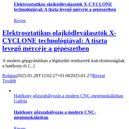
Elektrosztatikus olajködleválasztók X-CYCLONE
technológiával: A tiszta levegő mércéje a gépészetben
Reven
Elektrosztatikus olajködleválasztók X-
CYCLONE technológiával: A tiszta
levegő mércéje a gépészetben
A modern gépgyártásban a légtisztító rendszerek kulcsfontosságúak
a hatékony és [...]
Rolatast
2025-01-28T12:02:27+01:00
2025-01-27
|
Reven
|
Tovább
Hatékony gőzszabályozás a modern CNC-megmunkálásban
Galéria
Hatékony gőzszabályozás a modern CNC-
megmunkálásban
Reven