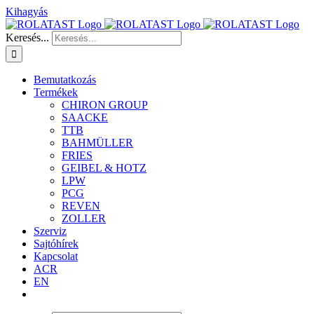
Kihagyás
Keresés...
Bemutatkozás
Termékek
CHIRON GROUP
SAACKE
TTB
BAHMÜLLER
FRIES
GEIBEL & HOTZ
LPW
PCG
REVEN
ZOLLER
Szerviz
Sajtóhírek
Kapcsolat
ACR
EN