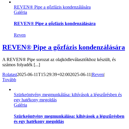
REVEN® Pipe a gőzfázis kondenzálására
Galéria
REVEN® Pipe a gőzfázis kondenzálására
Reven
REVEN® Pipe a gőzfázis kondenzálására
A REVEN® Pipe sorozat az olajködleválasztókhoz készült, és
számos folyadék [...]
Rolatast
2025-06-11T15:29:39+02:00
2025-06-11
|
Reven
|
Tovább
Szürkeöntvény megmunkálása: kihívások a légszűrésben és
egy hatékony megoldás
Galéria
Szürkeöntvény megmunkálása: kihívások a légszűrésben
és egy hatékony megoldás