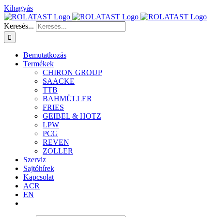
Kihagyás
Keresés...
Bemutatkozás
Termékek
CHIRON GROUP
SAACKE
TTB
BAHMÜLLER
FRIES
GEIBEL & HOTZ
LPW
PCG
REVEN
ZOLLER
Szerviz
Sajtóhírek
Kapcsolat
ACR
EN