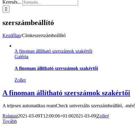
Keresés...
szerszámbeállító
Kezdőlap
/
Címke
szerszámbeállító
A finoman állítható szerszámok szakértői
Galéria
A finoman állítható szerszámok szakértői
Zoller
A finoman állítható szerszámok szakértői
A teljesen automatikus reamCheck univerzális szerszámbeállító, -mérő é
Rolatast
2021-03-09T12:00:06+01:00
2021-03-09
|
Zoller
|
Tovább