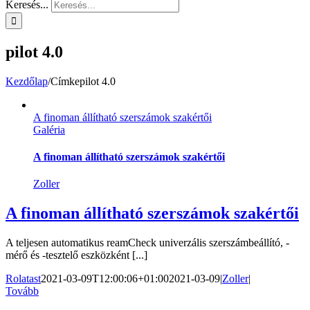
Keresés...
pilot 4.0
Kezdőlap
/
Címke
pilot 4.0
A finoman állítható szerszámok szakértői
Galéria
A finoman állítható szerszámok szakértői
Zoller
A finoman állítható szerszámok szakértői
A teljesen automatikus reamCheck univerzális szerszámbeállító, -
mérő és -tesztelő eszközként [...]
Rolatast
2021-03-09T12:00:06+01:00
2021-03-09
|
Zoller
|
Tovább