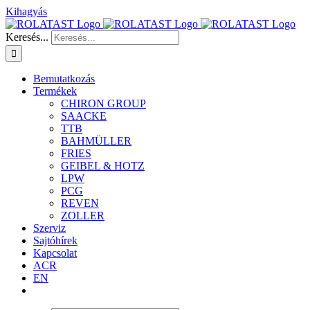
Kihagyás
Keresés...
Bemutatkozás
Termékek
CHIRON GROUP
SAACKE
TTB
BAHMÜLLER
FRIES
GEIBEL & HOTZ
LPW
PCG
REVEN
ZOLLER
Szerviz
Sajtóhírek
Kapcsolat
ACR
EN