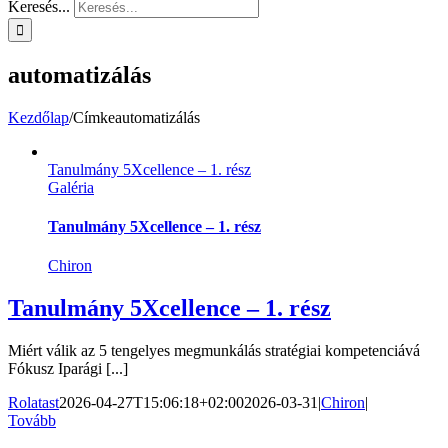
Keresés...
automatizálás
Kezdőlap
/
Címke
automatizálás
Tanulmány 5Xcellence – 1. rész
Galéria
Tanulmány 5Xcellence – 1. rész
Chiron
Tanulmány 5Xcellence – 1. rész
Miért válik az 5 tengelyes megmunkálás stratégiai kompetenciává
Fókusz Iparági [...]
Rolatast
2026-04-27T15:06:18+02:00
2026-03-31
|
Chiron
|
Tovább