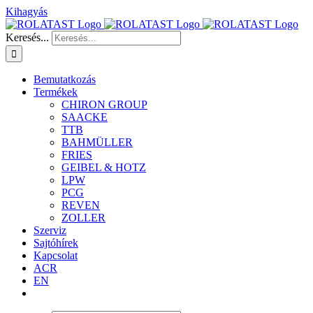
Kihagyás
Keresés...
Bemutatkozás
Termékek
CHIRON GROUP
SAACKE
TTB
BAHMÜLLER
FRIES
GEIBEL & HOTZ
LPW
PCG
REVEN
ZOLLER
Szerviz
Sajtóhírek
Kapcsolat
ACR
EN