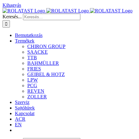
Kihagyás
Keresés...
Bemutatkozás
Termékek
CHIRON GROUP
SAACKE
TTB
BAHMÜLLER
FRIES
GEIBEL & HOTZ
LPW
PCG
REVEN
ZOLLER
Szerviz
Sajtóhírek
Kapcsolat
ACR
EN