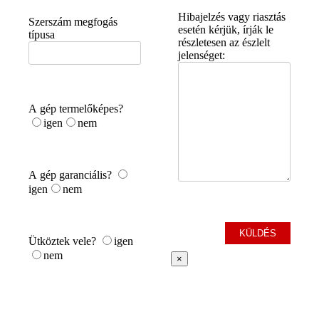
Hibajelzés vagy riasztás
Szerszám megfogás
esetén kérjük, írják le
típusa
részletesen az észlelt
jelenséget:
A gép termelőképes?
igen
nem
A gép garanciális?
igen
nem
Ütköztek vele?
igen
nem
×