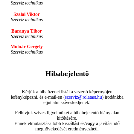
Szerviz technikus
Szalai Viktor
Szerviz technikus
Baranya Tibor
Szerviz technikus
Molnár Gergely
Szerviz technikus
Hibabejelentő
.
Kérjük a hibaüzenet listát a vezérlő képernyőjén
lefényképezni, és e-mail-en (
szerviz@rolatast.hu
) irodánkba
eljuttatni szíveskedjenek!
Felhívjuk szíves figyelmüket a hibabejelentő hiánytalan
kitöltésére.
Ennek elmulasztása több kiszállást és/vagy a javítási idő
megnövekedését eredményezheti.