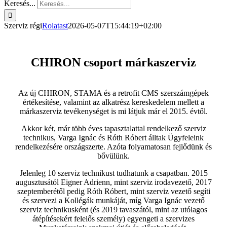
Keresés...
Szerviz régi
Rolatast
2026-05-07T15:44:19+02:00
CHIRON csoport márkaszerviz
.
Az új CHIRON, STAMA és a retrofit CMS szerszámgépek
értékesítése, valamint az alkatrész kereskedelem mellett a
márkaszerviz tevékenységet is mi látjuk már el 2015. évtől.
Akkor két, már több éves tapasztalattal rendelkező szerviz
technikus, Varga Ignác és Róth Róbert álltak Ügyfeleink
rendelkezésére országszerte. Azóta folyamatosan fejlődünk és
bővülünk.
Jelenleg 10 szerviz technikust tudhatunk a csapatban. 2015
augusztusától Eigner Adrienn, mint szerviz irodavezető, 2017
szeptemberétől pedig Róth Róbert, mint szerviz vezető segíti
és szervezi a Kollégák munkáját, míg Varga Ignác vezető
szerviz technikusként (és 2019 tavaszától, mint az utólagos
átépítésekért felelős személy) egyengeti a szervizes