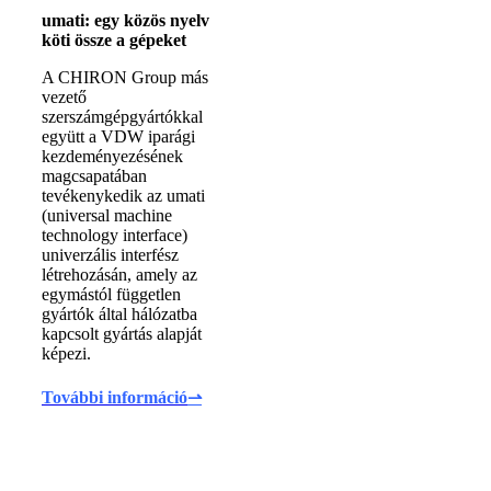
umati: egy közös nyelv
köti össze a gépeket
A CHIRON Group más
vezető
szerszámgépgyártókkal
együtt a VDW iparági
kezdeményezésének
magcsapatában
tevékenykedik az umati
(universal machine
technology interface)
univerzális interfész
létrehozásán, amely az
egymástól független
gyártók által hálózatba
kapcsolt gyártás alapját
képezi.
További információ
⇀