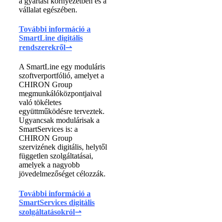
a gyártási környezetben és a
vállalat egészében.
További információ a
SmartLine digitális
rendszerekről
⇀
A SmartLine egy moduláris
szoftverportfólió, amelyet a
CHIRON Group
megmunkálóközpontjaival
való tökéletes
együttműködésre terveztek.
Ugyancsak modulárisak a
SmartServices is: a
CHIRON Group
szervizének digitális, helytől
független szolgáltatásai,
amelyek a nagyobb
jövedelmezőséget célozzák.
További információ a
SmartServices digitális
szolgáltatásokról
⇀