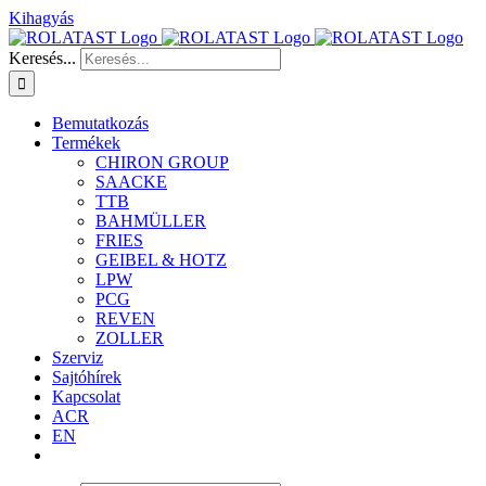
Kihagyás
Keresés...
Bemutatkozás
Termékek
CHIRON GROUP
SAACKE
TTB
BAHMÜLLER
FRIES
GEIBEL & HOTZ
LPW
PCG
REVEN
ZOLLER
Szerviz
Sajtóhírek
Kapcsolat
ACR
EN