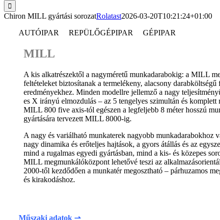
Chiron MILL gyártási sorozat
Rolatast
2026-03-20T10:21:24+01:00
AUTÓIPAR REPÜLŐGÉPIPAR GÉPIPAR
MILL
A kis alkatrészektől a nagyméretű munkadarabokig: a MILL me
feltételeket biztosítanak a termelékeny, alacsony darabköltségű 
eredményekhez. Minden modellre jellemző a nagy teljesítmény
es X irányú elmozdulás – az 5 tengelyes szimultán és komplet
MILL 800 five axis-tól egészen a legfeljebb 8 méter hosszú m
gyártására tervezett MILL 8000-ig.
A nagy és variálható munkaterek nagyobb munkadarabokhoz v
nagy dinamika és erőteljes hajtások, a gyors átállás és az egys
mind a rugalmas egyedi gyártásban, mind a kis- és közepes sor
MILL megmunkálóközpont lehetővé teszi az alkalmazásorientál
2000-től kezdődően a munkatér megosztható – párhuzamos me
és kirakodáshoz.
Műszaki adatok ⇀