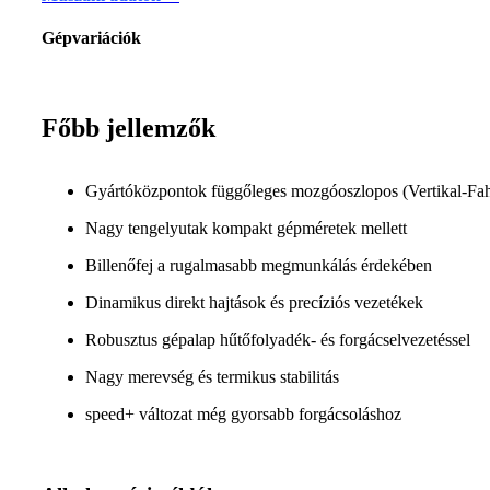
Gépvariációk
Főbb jellemzők
Gyártóközpontok függőleges mozgóoszlopos (Vertikal-Fahrs
Nagy tengelyutak kompakt gépméretek mellett
Billenőfej a rugalmasabb megmunkálás érdekében
Dinamikus direkt hajtások és precíziós vezetékek
Robusztus gépalap hűtőfolyadék- és forgácselvezetéssel
Nagy merevség és termikus stabilitás
speed+ változat még gyorsabb forgácsoláshoz