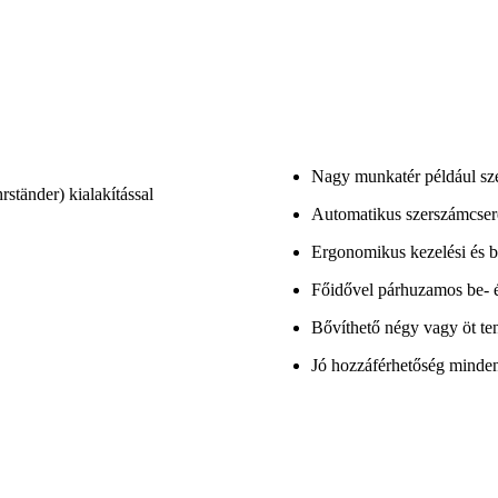
Nagy munkatér például sze
tänder) kialakítással
Automatikus szerszámcsere
Ergonomikus kezelési és b
Főidővel párhuzamos be- 
Bővíthető négy vagy öt te
Jó hozzáférhetőség minde