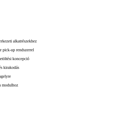
rkezeti alkatrészekhez
 pick-up rendszerrel
etöltési koncepció
és kirakodás
ngelyre
n modulhoz