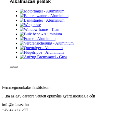
Alkalmazási példák
.
Fémmegmunkálás felsőfokon!
…ha az egy darabra vetített optimális gyártásköltség a cél!
info@rolatast.hu
+36 23 378 544