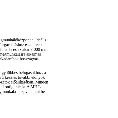
gmunkálóközpontjai ideális
forgácsoláshoz és a precíz
ű marás és az akár 8 000 mm-
t megmunkálásra alkalmas
unkadarabok hosszágyas
agy többes befogásokhoz, a
zerű kezelés további előnyök –
ozatok előállításában. Minden
t konfigurációt. A MILL
gmunkáláshoz, valamint be-