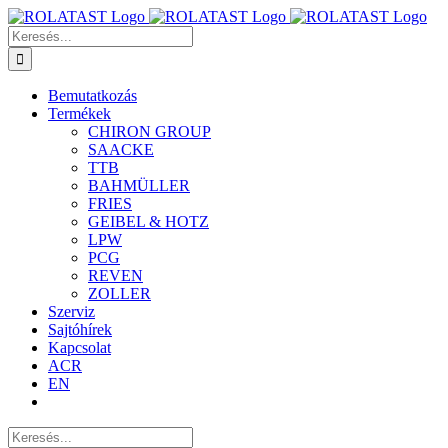
Kihagyás
Keresés...
Bemutatkozás
Termékek
CHIRON GROUP
SAACKE
TTB
BAHMÜLLER
FRIES
GEIBEL & HOTZ
LPW
PCG
REVEN
ZOLLER
Szerviz
Sajtóhírek
Kapcsolat
ACR
EN
Keresés...